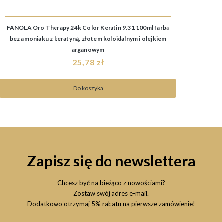
FANOLA Oro Therapy 24k Color Keratin 9.31 100ml farba
bez amoniaku z keratyną, złotem koloidalnym i olejkiem
arganowym
25,78 zł
Do koszyka
Zapisz się do newslettera
Chcesz być na bieżąco z nowościami?
Zostaw swój adres e-mail.
Dodatkowo otrzymaj 5% rabatu na pierwsze zamówienie!