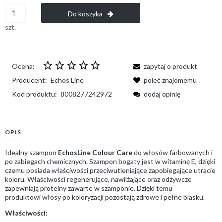
Do koszyka
szt.
Ocena:
zapytaj o produkt
Producent:
Echos Line
poleć znajomemu
Kod produktu:
8008277242972
dodaj opinię
OPIS
Idealny szampon
EchosLine Colour Care
do włosów farbowanych i
po zabiegach chemicznych. Szampon bogaty jest w witaminę E, dzięki
czemu posiada właściwości przeciwutleniające zapobiegające utracie
koloru. Właściwości regenerujące, nawilżające oraz odżywcze
zapewniają proteiny zawarte w szamponie. Dzięki temu
produktowi włosy po koloryzacji pozostają zdrowe i pełne blasku.
Właściwości: