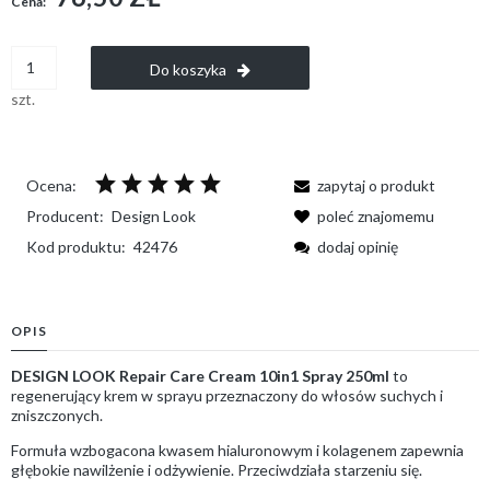
Cena:
Do koszyka
szt.
Ocena:
zapytaj o produkt
Producent:
Design Look
poleć znajomemu
Kod produktu:
42476
dodaj opinię
OPIS
DESIGN LOOK Repair Care Cream 10in1 Spray 250ml
to
regenerujący krem w sprayu przeznaczony do włosów suchych i
zniszczonych.
Formuła wzbogacona kwasem hialuronowym i kolagenem zapewnia
głębokie nawilżenie i odżywienie. Przeciwdziała starzeniu się.