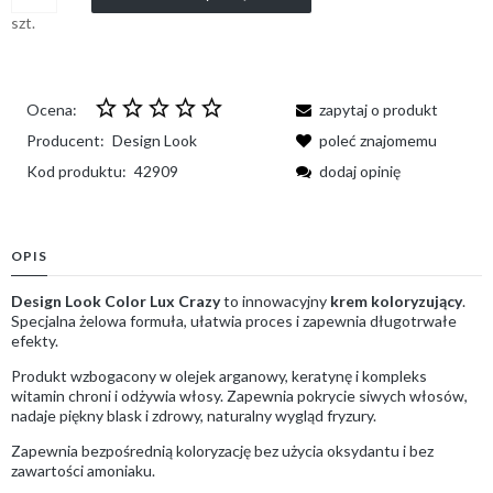
szt.
Ocena:
zapytaj o produkt
Producent:
Design Look
poleć znajomemu
Kod produktu:
42909
dodaj opinię
OPIS
Design Look Color Lux Crazy
to innowacyjny
krem koloryzujący
.
Specjalna żelowa formuła, ułatwia proces i zapewnia długotrwałe
efekty.
Produkt wzbogacony w olejek arganowy, keratynę i kompleks
witamin chroni i odżywia włosy. Zapewnia pokrycie siwych włosów,
nadaje piękny blask i zdrowy, naturalny wygląd fryzury.
Zapewnia bezpośrednią koloryzację bez użycia oksydantu i bez
zawartości amoniaku.