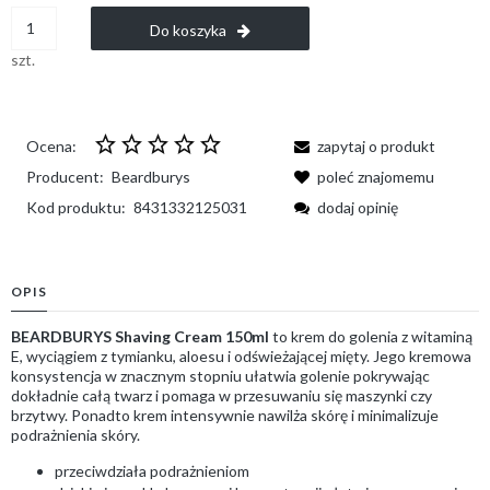
Do koszyka
szt.
Ocena:
zapytaj o produkt
Producent:
Beardburys
poleć znajomemu
Kod produktu:
8431332125031
dodaj opinię
OPIS
BEARDBURYS Shaving Cream 150ml
to krem do golenia z witaminą
E, wyciągiem z tymianku, aloesu i odświeżającej mięty. Jego kremowa
konsystencja w znacznym stopniu ułatwia golenie pokrywając
dokładnie całą twarz i pomaga w przesuwaniu się maszynki czy
brzytwy. Ponadto krem intensywnie nawilża skórę i minimalizuje
podrażnienia skóry.
przeciwdziała podrażnieniom