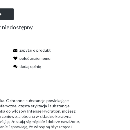
 niedostępny
zapytaj o produkt
poleć znajomemu
dodaj opinię
odka. Ochronne substancje powlekające,
feryczne, częsta stylizacja i substancje
żywka do włosów Intense Hydration, możesz
arzeniowe, a obecna w składzie keratyna
c, że stają się miękkie i dobrze nawilżone,
ie i sprawiają, że włosy są błyszczące i