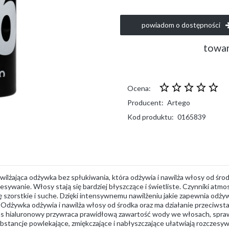
powiadom o dostępności
towar
Ocena:
Producent:
Artego
Kod produktu:
0165839
wilżająca odżywka bez spłukiwania, która odżywia i nawilża włosy od śr
esywanie. Włosy stają się bardziej błyszczące i świetliste. Czynniki atmos
ię szorstkie i suche. Dzięki intensywnemu nawilżeniu jakie zapewnia od
 Odżywka odżywia i nawilża włosy od środka oraz ma działanie przeciwst
 hialuronowy przywraca prawidłową zawartość wody we włosach, sprawiają
stancje powlekające, zmiękczające i nabłyszczające ułatwiają rozczesywan