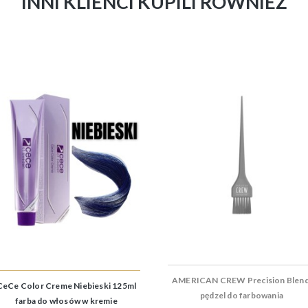
INNI KLIENCI KUPILI RÓWNIEŻ
AMERICAN CREW Precision Blend
CeCe Color Creme Niebieski 125ml
pędzel do farbowania
farba do włosów w kremie