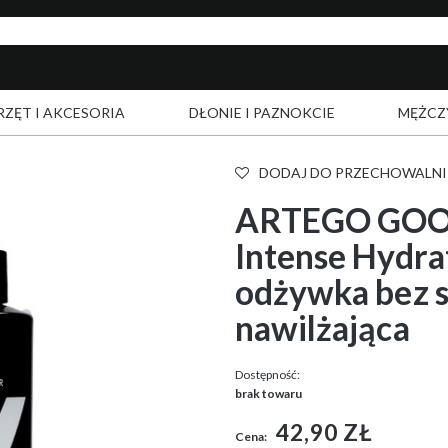
RZĘT I AKCESORIA
DŁONIE I PAZNOKCIE
MĘŻCZ
DODAJ DO PRZECHOWALNI
ARTEGO GOO
Intense Hydra
odżywka bez 
nawilżająca
Dostępność:
brak towaru
42,90 ZŁ
Cena: