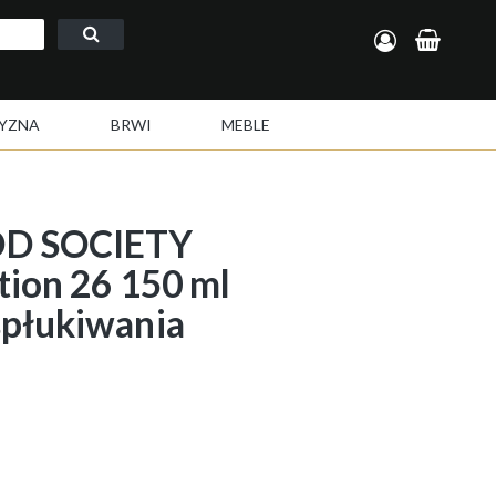
Zarejestruj się
Zaloguj się
YZNA
BRWI
MEBLE
D SOCIETY
tion 26 150 ml
spłukiwania