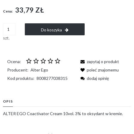
33,79 ZŁ
Cena:
Do koszyka
szt.
Ocena:
zapytaj o produkt
Producent:
Alter Ego
poleć znajomemu
Kod produktu:
8008277038315
dodaj opinię
OPIS
ALTER EGO Coactivator Cream 10vol. 3% to oksydant w kremie.