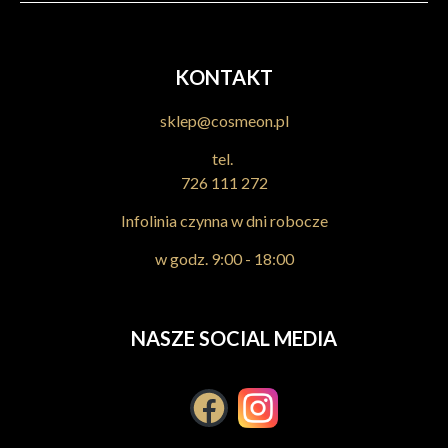
KONTAKT
sklep@cosmeon.pl
tel.
726 111 272
Infolinia czynna w dni robocze
w godz. 9:00 - 18:00
ALLWAVES Color Cream 6.06 100ml farba do włosów
19,99 zł
NASZE SOCIAL MEDIA
Powiadom o dostępności