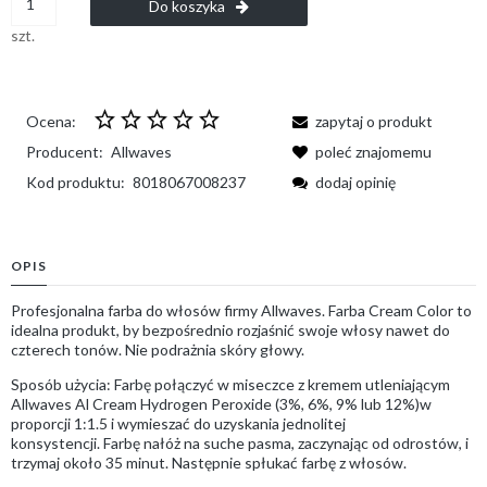
Do koszyka
szt.
Ocena:
zapytaj o produkt
Producent:
Allwaves
poleć znajomemu
Kod produktu:
8018067008237
dodaj opinię
OPIS
Profesjonalna farba do włosów firmy Allwaves. Farba Cream Color to
idealna produkt, by bezpośrednio rozjaśnić swoje włosy nawet do
czterech tonów. Nie podrażnia skóry głowy.
Sposób użycia: Farbę połączyć w miseczce z kremem utleniającym
Allwaves Al Cream Hydrogen Peroxide (3%, 6%, 9% lub 12%)w
proporcji 1:1.5 i wymieszać do uzyskania jednolitej
konsystencji. Farbę nałóż na suche pasma, zaczynając od odrostów, i
trzymaj około 35 minut. Następnie spłukać farbę z włosów.